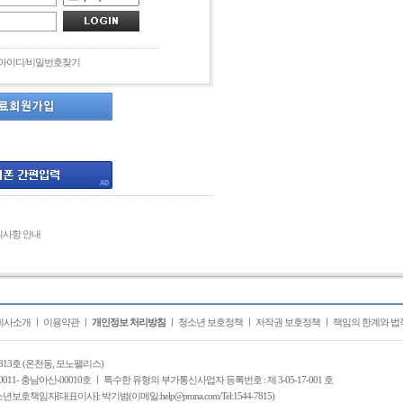
아이디/비밀번호찾기
의사항 안내
회사소개
ㅣ
이용약관
ㅣ
개인정보 처리방침
ㅣ
청소년 보호정책
ㅣ
저작권 보호정책
ㅣ
책임의 한계와 법
313호 (온천동, 모노팰리스)
0011- 충남아산-00010호 ㅣ 특수한 유형의 부가통신사업자 등록번호 : 제 3-05-17-001 호
자[대표이사]: 박기범(이메일:help@pruna.com/Tel:1544-7815)